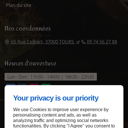
Plan du site
Nos coordonnées
65 Rue Colbert,
37000
TOURS
09 74 56 27 88
Heures d'ouverture
Lun - Dim : 11h30 - 14h00 | 18h30 - 22h30
Your privacy is our priority
We use Cookies to improve user experience by
Haut de page
personalising content and ads, as well as
analyzing traffic and optimizing social networks
functionalities. By clicking "I Agree" you consent to